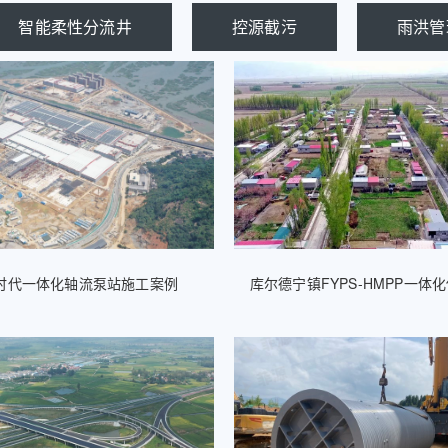
智能柔性分流井
控源截污
雨洪管
时代一体化轴流泵站施工案例
库尔德宁镇FYPS-HMPP一体