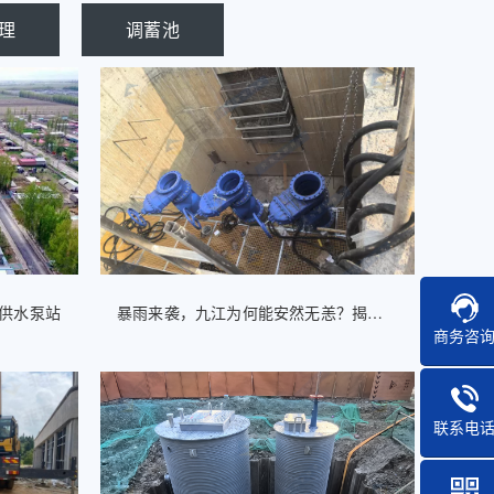
理
调蓄池
化供水泵站
暴雨来袭，九江为何能安然无恙？揭秘城市地下“超级心脏”的建造密码
商务咨
联系电