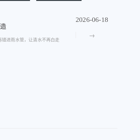
2026-06-18
改造
再错进雨水管，让清水不再白走