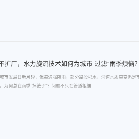
不扩厂，水力旋流技术如何为城市“过滤”雨季烦恼
城市发展日新月异，但每遇强降雨，部分路段积水、河道水质突变仍是市
，为何总在雨季“掉链子”？问题不只在管道粗细