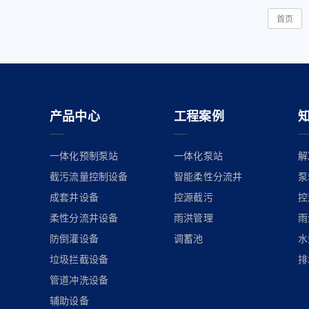
首页
产品中心
工程案例
一体化预制泵站
一体化泵站
解
截污流量控制设备
智能柔性分流井
泵
成套井设备
控源截污
控
柔性分流井设备
雨洪管理
雨
防倒灌设备
调蓄池
水
垃圾拦截设备
排
管道冲洗设备
辅助设备