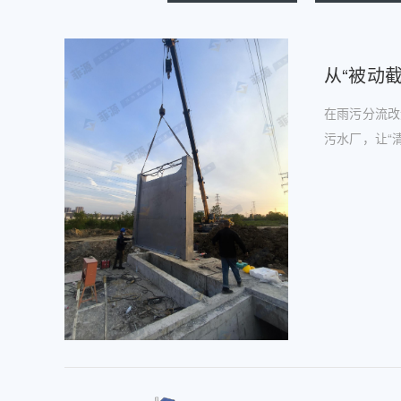
从“被动
在雨污分流改
污水厂，让“