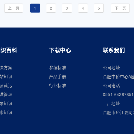
上一页
1
2
3
4
5
下一页
知识百科
下载中心
联系我们
决方案
参编标准
公司地址
站知识
产品手册
合肥中侨中心A座
源截污
行业标准
公司电话
洪管理
0551-64287851
泵知识
工厂地址
水知识
合肥市庐江县同