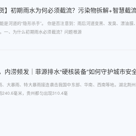
货】初期雨水为何必须截流？污染物拆解+智慧截
能是河道的“隐形杀手”。 你是否注意到：雨后河道变黑、发臭、漂油膜
。一、为什么初期雨水必须截流？问题根源
，内涝频发｜菲源排水“硬核装备”如何守护城市安
雨、大暴雨、特大暴雨接连袭击我国中东部、华南、西南等地。湖北荆州
240.6毫米，贵州都匀出现310.4毫