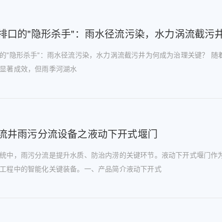
排口的"隐形杀手"：雨水径流污染，水力涡流截污
的"隐形杀手"：雨水径流污染，水力涡流截污井为何成为治理关键？ 随
显著成效，但雨季河湖水
流井雨污分流设备之液动下开式堰门
统中，雨污分流是提升水质、防治内涝的关键环节。液动下开式堰门作
工程中的智能化关键装备。一、产品简介液动下开式