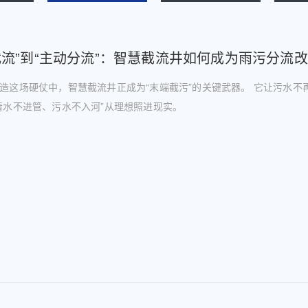
截流”到“主动分流”：智慧截流井如何成为雨污分流
造这场硬仗中，智慧截流井正成为“末端截污”的关键武器。 它让污水不
清水不进管、污水不入河”从理想照进现实。