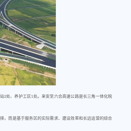
站
处、养护工区
处
。
来安至六合高速公路是长三角一体化皖
2
1
选择，而是基于服务区的实际需求、建设效率和长远运营的综合