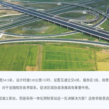
宽
米，设计时速
公里
小时，设置互通立交
处、服务区
处、收费
34.5
120
/
4
1
，对于加强皖苏省界联系，促进区域协调发展具有重要作用。
混凝土泵站，
而是
采用一体化预制泵站这一先进解决方案
？
这绝非随意