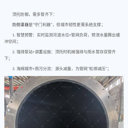
顶托防御，需多管齐下：
防倒灌器
是
“守门利器”，但城市韧性更需系统支撑；
智慧预警：实时监测河道水位
管网负荷，预泄水量腾出缓
1.
+
冲空间；
强排泵站
调蓄设施：顶托时机械强排与雨水暂存双管齐
2.
+
下；
海绵城市
雨污分流：源头减量，为管网“松绑减压”；
3.
+