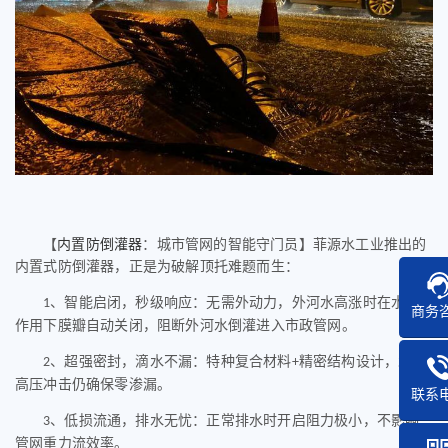
【
内置防倒灌器
：城市管网的智能守门员】菲源水工业推出的
内置式防倒灌器，正是为破解顶托难题而生：
、智能启闭，秒级响应：无需外动力，外河水高涨时在水压
1
商务
作用下膜瓣自动关闭，阻断外河水倒灌进入市政管网。
、超强密封，滴水不漏：特种复合材料
精密结构设计，承受
2
+
高压冲击仍确保零渗漏。
联系
、低损流通，排水无忧：正常排水时开启阻力极小，不影响
3
管网重力流效率。