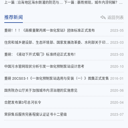
上一篇 : 沿海地区海水倒灌的防范与内置防倒灌器的应用
下一篇 : 暴雨频现，城市内涝何解？「管网三超」问题亟待系统治理
推荐新闻
返回列表
重磅！！！《高模量聚丙烯一体化泵站》团体标准正式发布
2023-05
住房和城乡建设部、生态环境部、国家发展改革委、水利部关于印发《深入打好城市黑臭水体治理攻坚战实施方案》的通知
2023-03
重磅：《液动下开式堰门》标准终迎正式发布！
2023-03
中国污水管网现状分析引发一体化预制泵站设计思考
2020-10
重磅 20CS03-1《一体化预制泵站选用与安装（一）》图集正式发售
2016-01
国务院办公厅关于加强城市内涝治理的实施意见
2020-06
合肥发布第3号总河长令
2020-04
荣获售后服务完善程度认证证书十二星级
2023-07