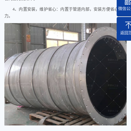
微信公
、内置安装，维护省心：内置于管道内部，安装方便省心省
4
力。
返回