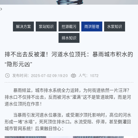
>
解决方案
泵站知识
控源截污
雨洪管理
水泵知识
排水知识
排不出去反被灌！河道水位顶托：暴雨城市积水的
“隐形元凶”
发布时间：2025-07-02 09:19:20
人气：
1072
暴雨倾盆，城市排水系统全力运转，为何街道依然一片汪洋？
排水口不仅排不出去，反而被河水
“灌满”这不是管道故障，而是河
道水位顶托在作祟！
当暴雨引发河道水位暴涨，或受潮汐顶托影响时，高位的河水
形成一堵
“水墙”，死死顶住排水口。水流受阻、停滞，甚至
倒灌
回
城市管网系统！后果触目惊心：