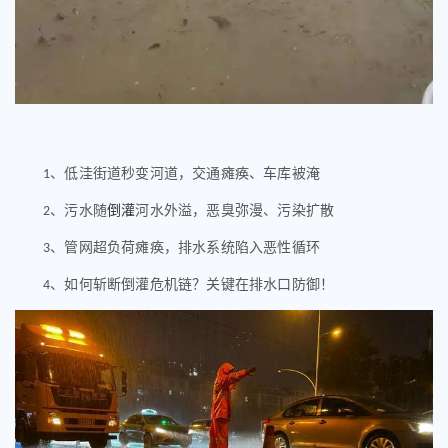
、低洼街道秒变河道，交通瘫痪、车库被淹
1
、污水随
倒灌
河水外溢，恶臭弥漫、污染扩散
2
、管网超负荷瘫痪，排水系统陷入恶性循环
3
、如何斩断倒灌危机链？关键在排水口防御！
4