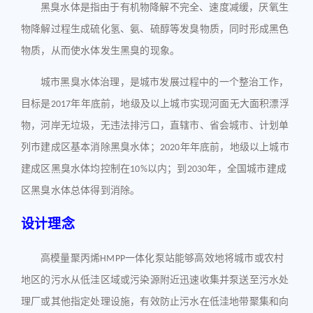
黑臭水体是指由于有机物降解不完全、速度减缓，厌氧生
物降解过程生成硫化氢、氨、硫醇等发臭物质，同时形成黑色
物质，从而使水体发生黑臭的现象。
城市黑臭水体治理，是城市发展过程中的一个整治工作，
目标是
年年底前，地级及以上城市实现河面无大面积漂浮
2017
物，河岸无垃圾，无违法排污口，直辖市、省会城市、计划单
列市建成区基本消除黑臭水体；
年年底前，地级以上城市
2020
建成区黑臭水体均控制在
以内；到
年，全国城市建成
10%
2030
区黑臭水体总体得到消除。
设计理念
高模量聚丙烯
一体化泵站
能够高效地将城市或农村
HMPP
地区的污水从低洼区域或污染源附近迅速收集并泵送至污水处
理厂或其他指定处理设施，有效防止污水在低洼地带聚集和向