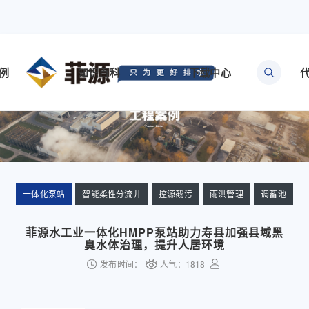
例
知识百科
下载中心
一体化泵站
智能柔性分流井
控源截污
雨洪管理
调蓄池
菲源水工业一体化HMPP泵站助力寿县加强县域黑
臭水体治理，提升人居环境
发布时间：
人气：
1818