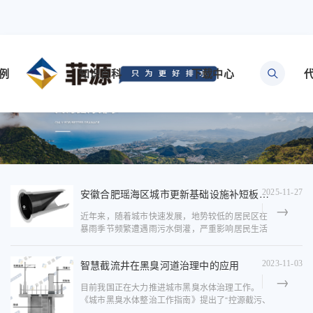
例
知识百科
下载中心
安徽合肥瑶海区城市更新基础设施补短板项目有限空间“装神器”，低洼小区告别雨污水倒灌！
2025-11-27
近年来，随着城市快速发展，地势较低的居民区在
暴雨季节频繁遭遇雨污水倒灌，严重影响居民生活
与财产安全。瑶海区中心城区作为合肥老城代表，
部分区域排水管网老化、地势低
智慧截流井在黑臭河道治理中的应用
2023-11-03
目前我国正在大力推进城市黑臭水体治理工作。
《城市黑臭水体整治工作指南》提出了“控源截污、
内源治理；活水循环、清水补给；水质净化、生态