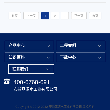
管道埋深，并使管道中水流顺畅。流槽式的结构可
以使水流顺畅地进入管道，避免污水在检查井内停
留过久而出现淤积，从...
首页
上一页
1
2
3
下一页
末页
产品中心
工程案例
知识百科
下载中心
联系我们
400-6768-691
安徽菲源水工业有限公司
Copyright © 2012-2032 安徽菲源水工业有限公司 版权所有