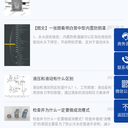
修复”的基本技术路线，其中“控源截污”是黑臭水体
治理的基础与前提。源...
【图文】一张图看明白管中型内置防倒灌器与鸭嘴阀、拍门、铸铁镶铜闸门对比
2023-10-18
1、水头损失极低：内置防倒灌器可以实现在很低的
驱动水头下排空，开启特别灵敏，这对于驱动水头
商务
有限的低洼地区特别重要。相比之下，鸭嘴阀和拍
门的水头损失较大，铸铁镶铜闸门的水头损失适
中。2、阻流方向：内置防...
联系
液压和液动有什么区别
2023-09-13
液动和液压的区别是什么？1、工作原理：液动是利
微信公
用流体力学的原理，通过液体的流动和压力差来传
递动力，实现液体的输送和动力传输；是利用液体
作为工作介质，通过外部压力或重力等作用力来实
现动力传输的。液压传动...
检查井为什么一定要做成流槽式
2023-08-09
返回
检查井为什么一定要做成流槽式？检查井做成“流槽
式”的原因主要是为了防止污水在管道中淤积，减小