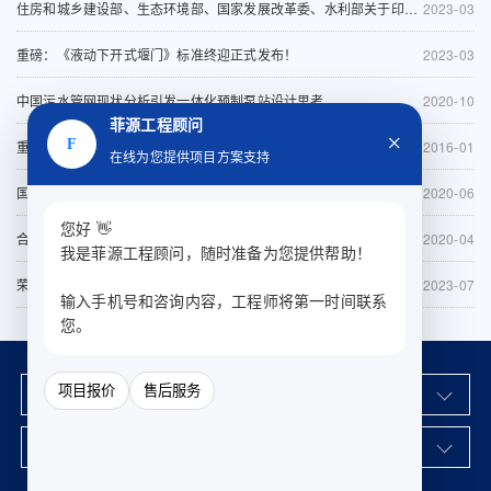
住房和城乡建设部、生态环境部、国家发展改革委、水利部关于印发《深入打好城市黑臭水体治理攻坚战实施方案》的通知
2023-03
重磅：《液动下开式堰门》标准终迎正式发布！
2023-03
中国污水管网现状分析引发一体化预制泵站设计思考
2020-10
菲源工程顾问
×
F
重磅 20CS03-1《一体化预制泵站选用与安装（一）》图集正式发售
2016-01
在线为您提供项目方案支持
国务院办公厅关于加强城市内涝治理的实施意见
2020-06
您好 👋
合肥发布第3号总河长令
2020-04
我是菲源工程顾问，随时准备为您提供帮助！
荣获售后服务完善程度认证证书十二星级
2023-07
输入手机号和咨询内容，工程师将第一时间联系
您。
产品中心
工程案例
项目报价
售后服务
知识百科
下载中心