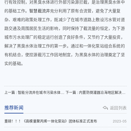
行有效控制，对黑臭水体进行外部污染源拦截，是治理黑臭水体中
的基础工作。
智慧截流井
充分利用了原有合流管，避免了大量复
杂、艰难的政策处理工作，既减少了在城市道路上敷设污水管对道
路交通及周围居民生活的影响，同时保持了截流量的恒定，为下游
城市污水处理厂的稳定运行创造了良好条件，又节约了大量投资，
解决了黑臭水体治理工作的第一步。通过和一体化泵站组合系统的
有机结合，使控源截污工作因地制宜，为黑臭水体的治理奠定了坚
实的基础。
上一篇 : 智能分流井在城市污染水体治理中的应用
下一篇 : 内置防倒灌器沿海地区解决方案
推荐新闻
返回列表
重磅！！！《高模量聚丙烯一体化泵站》团体标准正式发布
2023-05