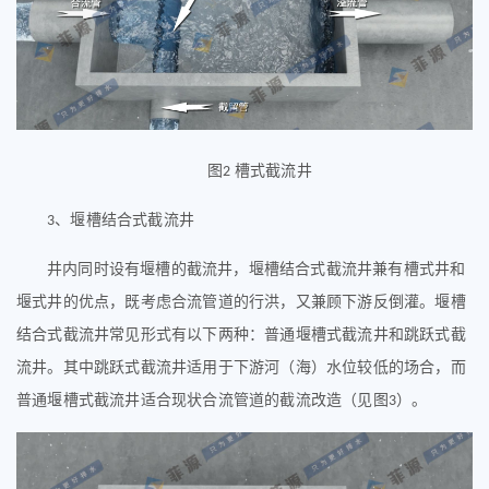
图
槽式截流井
2
、
堰槽结合式截流井
3
井内同时设有堰槽的截流井，堰槽结合式截流井兼有槽式井和
堰式井的优点，既考虑合流管道的行洪，又兼顾下游反倒灌。堰槽
结合式截流井常见形式有以下两种：普通堰槽式截流井和跳跃式截
流井。其中跳跃式截流井适用于下游河（海）水位较低的场合，而
普通堰槽式截流井适合现状合流管道的截流改造（见图
）。
3