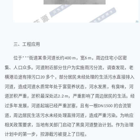
三、
工程应用
位于
街道某条河道长约
，宽
，周边住宅小区密
***
400 m
6 m
集、人口众多。河道附近部分住户为实施雨污分流，调查发现，老
横港沿途有排污口
多个，部分居民未经处理的生活污水直接排入
20
河道，造成河道水质常年处于富营养状态，河水发黑，有臭味，河
道淤积严重，淤积最深处达
，严重影响了周边居民的生活。经
2.2 m
过多年发展，河道起端已经严重淤塞，且有一根
的合流管
DN1500
道，周边居民生活污水未经处理直排河道，造成严重污染。为响应
相关政策要求，当地有关部门启动了黑臭河道整治计划。作为治理
计划中的第一步，控源截污被提上了日程。