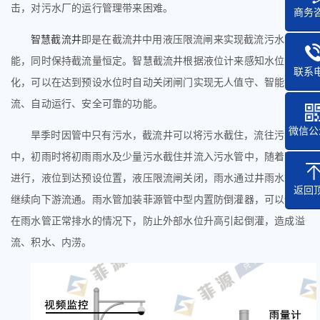
击，对污水厂的运行管理带来困难。
商务
智慧截流井
即是在截流井中用
液压限流闸
来实现截流污水的功
能，同时保持截流量恒定。
智慧截流井根据液位计
来感知水位变
联系
化，可以在
达到预设水位时自动关闭闸门实现无人值守、智能截
流、
自动运行、安全可靠
的功能
。
微信公
旱季时因管中只有污水，截流井可以将污水截住，流往污水管
中，初雨时将初雨雨水及少量污水截住并流入污水管中，随着降雨
进行，液位到达预设位置，液压限流闸关闭，雨水通过井雨水管，
返回
继续向下游流通。雨水管加装菲源管中型内置防倒灌器，可以保障
在雨水管正常排水的情况下，防止外部水位升高引起倒灌，造成溢
流、积水、内涝。