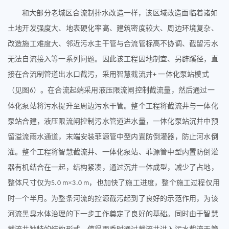
和大部分老城区合流制排水改造一样，该区域改造面临着诸如
土地开发强度大、地表硬化率高、建筑密度较大、周边环境复杂、
改造施工难度大、邻近污水主干管与合流管标高不协调、截留污水
无法自流接入等一系列问题。因此该工程因地制宜、另辟蹊径，直
接在合流制管道出水口截污，采用智慧截流井
一体化泵站模式
+
（见图
）。在合流起端采用
液压限流闸
控制截流量，然后通过一
6
体化泵站将污水提升至周边污水干管。整个工程将截流井与一体化
泵站合建，
液压限流闸
控制污水管道进水量，一体化泵站沉井中预
留溢流雨水通道，末端安装
菲源管中型内置防倒灌器
，防止河水倒
灌。整个工程将智慧截流井、一体化泵站、
菲源管中型内置防倒灌
器
有机结合在一起，结构紧凑，通过沉井一体成型，减少了占地，
整体尺寸仅为
×
，也加快了施工进度，整个施工过程仅用
5.0 m
3.0 m
时一个半月。为整条河流的控源截污起到了良好的示范作用，为该
河流黑臭水体治理的下一步工作奠定了良好的基础。同时由于智慧