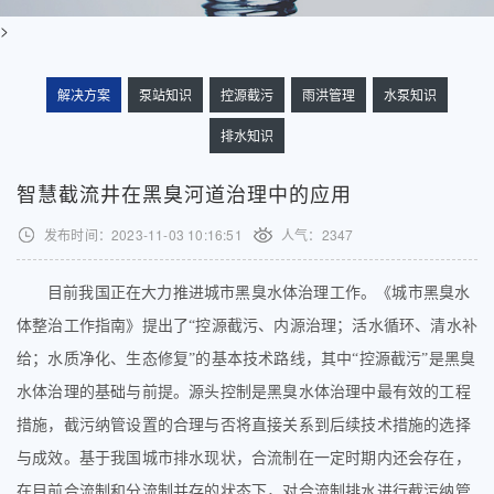
>
解决方案
泵站知识
控源截污
雨洪管理
水泵知识
排水知识
智慧截流井在黑臭河道治理中的应用
发布时间：2023-11-03 10:16:51
人气：
2347
目前我国正在大力推进城市黑臭水体治理工作。《城市黑臭水
体整治工作指南》提出了
“控源截污、内源治理；活水循环、清水补
给；水质净化、生态修复”的基本技术路线，其中“控源截污”是黑臭
水体治理的基础与前提。源头控制是黑臭水体治理中最有效的工程
措施，截污纳管设置的合理与否将直接关系到后续技术措施的选择
与成效。基于我国城市排水现状，合流制在一定时期内还会存在，
在目前合流制和分流制并存的状态下，对合流制排水进行截污纳管