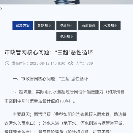
>
解决方案
泵站知识
控源截污
雨洪管理
水泵知识
排水知识
市政管网核心问题：“三超”恶性循环
发布时间：2025-08-12 14:46:00
人气：
739
一
、
市政管网核心问题：
“三超”恶性循环
、
超流量
：
实际雨污水量超过管网设计输送能力（如郑州暴
1
雨案例中瞬时流量达设计值的
）。
150%
主要原因；
雨污混接（典型如阳台洗衣机接入雨水管，路边餐
饮污水入雨水口）；外水入渗（地下水、河水侧渗占据管道容量，
稀释污水浓度）；管网建设滞后（设计标准低，扩容不足）。