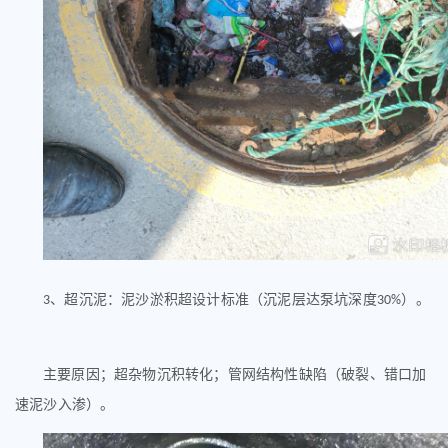
、
超沉泥
：
泥沙淤积超设计标准（沉泥层达泵坑深度
）。
3
30%
主要原因；
超杂物沉积转化；管网结构性缺陷（破裂、错口加
速泥沙入渗）。