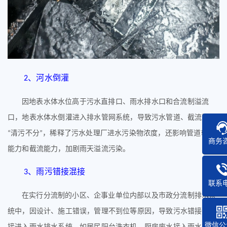
、
河水倒灌
2
因地表水体水位高于污水直排口、雨水排水口和合流制溢流
口，地表水体水倒灌进入排水管网系统，导致污水管道、截流管道
清污不分
，稀释了污水处理厂进水污染物浓度，还影响管道输送
“
”
商务
能力和截流能力，加剧雨天溢流污染。
、
雨污错接混接
3
联系
在实行分流制的小区、企事业单位内部以及市政分流制排水系
统中，因设计、施工错误，管理不到位等原因，导致污水错接、混
微信公
接进入雨水排水系统，如居民阳台洗衣机、厨房废水接入雨水管