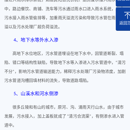
中，路边餐饮、商铺、洗车等污水通过雨水口进入雨水系统，工业
污水接入雨水管偷排等，加重雨天溢流污染和导致污水管在雨天冒
返回
溢以及污水处理厂超负荷溢流。
、
地下水等外水入渗
4
高地下水位地区，污水管道埋设在地下水中，因管道断裂、塌
陷、错口等结构性缺陷，导致地下水等入渗进入污水管道中，
清污
“
不分
，影响污水管道输送能力，稀释污水处理厂污染物浓度，加剧
”
污水管道沟槽回填材料的流失，导致道路塌陷。
、
山溪水和河水侧渗
5
很多丘陵和有山的城市，原河、沟、涌雨天行山水，由于城市
发展，污水接入，加上盖板就成了
清污合流渠
，有侧渗水进入管
“
”
道中。