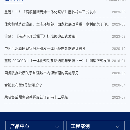
重磅！！！《高模量聚丙烯一体化泵站》团体标准正式发布
2023-05
住房和城乡建设部、生态环境部、国家发展改革委、水利部关于印发《深入打好城市黑臭水体治理攻坚战实施方案》的通知
2023-03
重磅：《液动下开式堰门》标准终迎正式发布！
2023-03
中国污水管网现状分析引发一体化预制泵站设计思考
2020-10
重磅 20CS03-1《一体化预制泵站选用与安装（一）》图集正式发售
2016-01
国务院办公厅关于加强城市内涝治理的实施意见
2020-06
合肥发布第3号总河长令
2020-04
荣获售后服务完善程度认证证书十二星级
2023-07
产品中心
工程案例