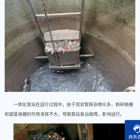
一体化泵站
在运行过程中，由于现状管网杂物众多，粉碎格栅
和提篮格栅的作用发挥不大，导致泵站易出故障，影响运行。
商务