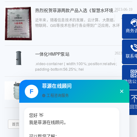
江经济板块与粤港大珠江经济板块的融汇中心点，
热烈祝贺菲源两款产品入选《智慧水环境创新应用案例推荐目录》
2023-06-19
区域内水文水系发达，有...
近年来，随着信息技术的发展，云计算、大数据、
物联网、GIS等技术在各行各业得到广泛应用，水环
商务
境治理行业也在不断探索智慧化进程。部分地区在
提高环境治理体系和治理能力现代化方面取得了积
极成效，具有代表性、...
一体化HMPP泵站
2023-01-11
联系
.video-container { width:100%; position:relative;
padding-bottom:56.25%; hei
微信公
一体化PE泵站
2023-01-11
菲源在线顾问
×
F
🟢 工程咨询服务
返回
您好 👋
我是菲源在线顾问。
首页
上一页
1
2
3
4
5
下一页
末页
可以帮您了解：