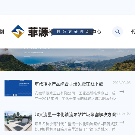
例
知识百科
下载中心
市政排水产品综合手册免费在线下载
2023-09-06
安徽菲源水工业有限公司，国家高新技术企业，成
立于2013年初，坐落于美丽的科教之城合肥政务区
中侨中心，生产厂区位于安徽合肥市庐江县同大镇
工业园，占地面积50亩。菲源始终专注于市政排水
超大流量一体化轴流泵站垃圾堵塞解决方案
2023-08-09
领域，自主研发及生...
项目名称宁德时代车里湾一体化轴流泵站+回转式预
处理格栅机项目简介车里湾位于宁德市蕉城区，蕉
城区在中国海岸线和太平洋西岸中点，又处于大长