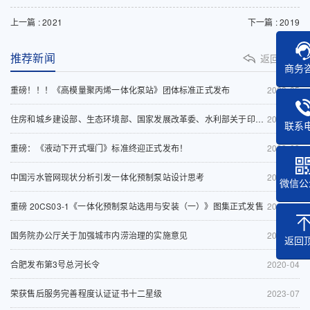
上一篇 : 2021
下一篇 : 2019
推荐新闻
返回列表
商务
重磅！！！《高模量聚丙烯一体化泵站》团体标准正式发布
2023-05
住房和城乡建设部、生态环境部、国家发展改革委、水利部关于印发《深入打好城市黑臭水体治理攻坚战实施方案》的通知
2023-03
联系
重磅：《液动下开式堰门》标准终迎正式发布！
2023-03
中国污水管网现状分析引发一体化预制泵站设计思考
2020-10
微信公
重磅 20CS03-1《一体化预制泵站选用与安装（一）》图集正式发售
2016-01
国务院办公厅关于加强城市内涝治理的实施意见
2020-06
返回
合肥发布第3号总河长令
2020-04
荣获售后服务完善程度认证证书十二星级
2023-07