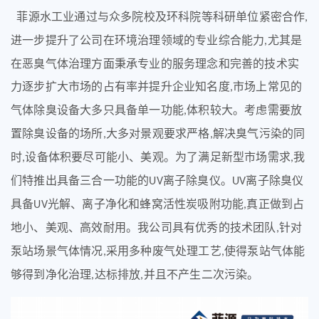
(1)
菲源水工业
通过与众多院校及环科院等科研单位紧密合作
,
进一步提升了公司在环境治理领域的专业综合能力
尤其是
,
在恶臭气体治理方面秉承专业的服务理念和完善的技术实
力逐步扩大市场的占有率并提升企业知名度
市场上常见的
,
气体除臭设备大多只具备单一功能
体积较大。考虑需要放
,
置除臭设备的场所
大多对景观要求严格
解决臭气污染的同
,
,
时
设备体积要尽可能小、美观。为了满足新型市场需求
我
,
,
们特推出具备三合一功能的
离子除臭仪。
离子除臭仪
UV
UV
具备
光解、离子净化和蜂窝活性炭吸附功能
真正做到占
UV
,
地小、美观、高效耐用。我公司具有优秀的技术团队
针对
,
泵站场景气体情况
采用多种废气处理工艺
使得泵站气体能
,
,
够得到净化治理
达标排放
并且不产生二次污染。
,
,