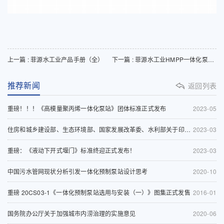
上一篇 : 菲源水工业产品手册（全）
下一篇 : 菲源水工业HMPP一体化泵站产品手册免费在线下载
推荐新闻
返回列表
重磅！！！《高模量聚丙烯一体化泵站》团体标准正式发布
2023-05
住房和城乡建设部、生态环境部、国家发展改革委、水利部关于印发《深入打好城市黑臭水体治理攻坚战实施方案》的通知
2023-03
重磅：《液动下开式堰门》标准终迎正式发布！
2023-03
中国污水管网现状分析引发一体化预制泵站设计思考
2020-10
重磅 20CS03-1《一体化预制泵站选用与安装（一）》图集正式发售
2016-01
国务院办公厅关于加强城市内涝治理的实施意见
2020-06