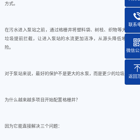
方式。
联系
在污水进入泵站之前，通过格栅井将塑料袋、树枝、织物等大颗粒
垃圾提前拦截，让进入泵站的水流更加洁净，从源头降低堵塞风
险。
微信公
对于泵站来说，最好的保护不是更大的水泵，而是更少的垃圾。
返回
为什么越来越多项目开始配置格栅井？
因为它能直接解决三个问题：