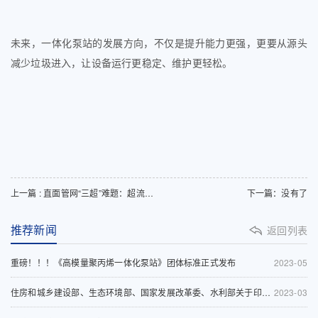
未来，一体化泵站的发展方向，不仅是提升能力更强，更要从源头
减少垃圾进入，让设备运行更稳定、维护更轻松。
上一篇 : 直面管网“三超”难题：超流量、超杂物、超淤泥，菲源全新一代一体化泵站如何见招拆招？
下一篇：没有了
推荐新闻
返回列表
重磅！！！《高模量聚丙烯一体化泵站》团体标准正式发布
2023-05
住房和城乡建设部、生态环境部、国家发展改革委、水利部关于印发《深入打好城市黑臭水体治理攻坚战实施方案》的通知
2023-03