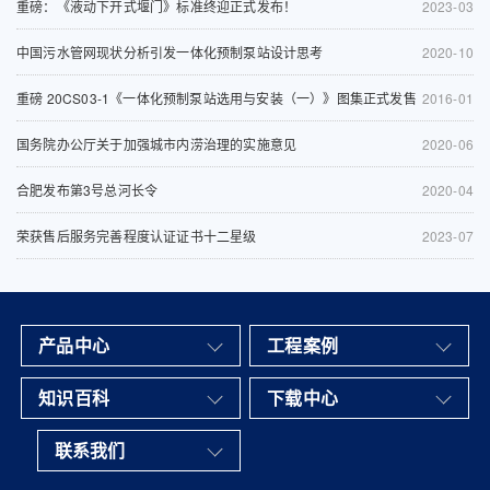
重磅：《液动下开式堰门》标准终迎正式发布！
2023-03
中国污水管网现状分析引发一体化预制泵站设计思考
2020-10
重磅 20CS03-1《一体化预制泵站选用与安装（一）》图集正式发售
2016-01
国务院办公厅关于加强城市内涝治理的实施意见
2020-06
合肥发布第3号总河长令
2020-04
荣获售后服务完善程度认证证书十二星级
2023-07
产品中心
工程案例
知识百科
下载中心
联系我们