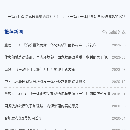
上一篇 : 什么是高模量聚丙烯？为什么是一体化预制泵站的首选材质？
下一篇 : 一体化泵站与传统泵站的区别
推荐新闻
返回列表
重磅！！！《高模量聚丙烯一体化泵站》团体标准正式发布
2023-05
住房和城乡建设部、生态环境部、国家发展改革委、水利部关于印发《深入打好城市黑臭水体治理攻坚战实施方案》的通知
2023-03
重磅：《液动下开式堰门》标准终迎正式发布！
2023-03
中国污水管网现状分析引发一体化预制泵站设计思考
2020-10
重磅 20CS03-1《一体化预制泵站选用与安装（一）》图集正式发售
2016-01
国务院办公厅关于加强城市内涝治理的实施意见
2020-06
合肥发布第3号总河长令
2020-04