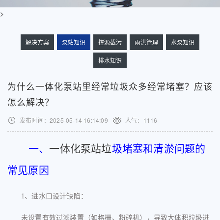
>
解决方案
泵站知识
控源截污
雨洪管理
水泵知识
排水知识
为什么一体化泵站里经常垃圾众多经常堵塞？应该
怎么解决？
发布时间：2025-05-14 16:14:09
人气：
1116
一、
一体化泵站垃
圾堵塞和清淤问题的
常见原因
1、
进水口设计缺陷
：
未设置有效过滤装置（如格栅、粉碎机），导致大体积垃圾进