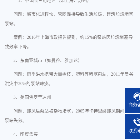
1、
中国长三角地区（如上海、苏州）
问题：城市化进程快，管网混接导致生活垃圾、建筑垃圾堵塞
泵站。
案例：
2016年上海市政报告提到，约15%的泵站因垃圾堵塞导
致效率下降。
2、
东南亚城市（如曼谷、雅加达）
问题：雨季洪水携带大量树枝、塑料等堵塞泵站，
2011年曼谷
洪灾中30%的泵站瘫痪。
3、
美国佛罗里达州
商务
问题：飓风后泵站被杂物堵塞，
2005年卡特里娜飓风期间多个
泵站失效。
联系
4、
印度孟买