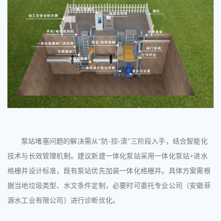
泵站堵塞问题的解决需从
“防-控-清”三阶段入手，结合智能化
技术与长效管理机制。建议新建
一体化
泵站采用
一体化
泵站
+进水
格栅井
设计标准
，
既有泵站优先加装
一体化格栅井
。具体方案需根
据当地垃圾类型、水文条件定制，必要时可委托专业公司（
安徽菲
源水工业有限公司
）进行诊断优化。