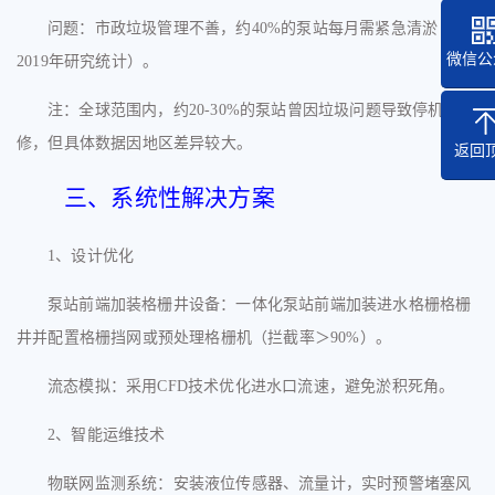
问题：市政垃圾管理不善，约
40%的泵站每月需紧急清淤（据
微信公
2019年研究统计）。
注：全球范围内，约
20-30%的泵站曾因垃圾问题导致停机维
修，但具体数据因地区差异较大。
返回
三、系统性解决方案
1、
设计优化
泵站前端
加装
格栅井
设备：
一体化泵站
前端加装进水格栅格栅
井并配置格栅挡网或预处理格栅机
（拦截率＞
90%）。
流态模拟：采用
CFD技术优化进水口流速，避免淤积死角。
2、
智能运维技术
物联网监测系统：安装液位传感器、流量计，实时预警堵塞风