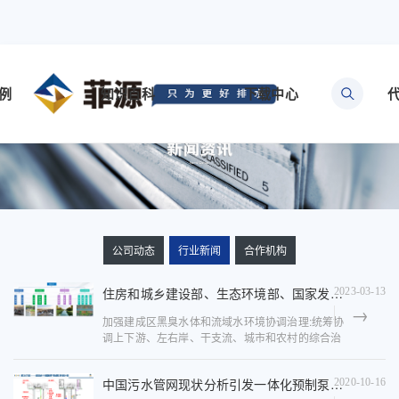
例
知识百科
下载中心
公司动态
行业新闻
合作机构
住房和城乡建设部、生态环境部、国家发展改革委、水利部关于印发《深入打好城市黑臭水体治理攻坚战实施方案》的通知
2023-03-13
加强建成区黑臭水体和流域水环境协调治理:统筹协
调上下游、左右岸、干支流、城市和农村的综合治
理。抓好城市生活污水收集处理:推进城镇污水管网
全覆盖，加快老旧污水管网改造和破损修 复；到
中国污水管网现状分析引发一体化预制泵站设计思考
2020-10-16
2025年，城市生活...