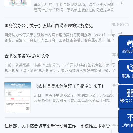
菲源运行的上千套泵站案例现场，结合业主和后期
管网维护单位反馈，泵站最主要存在的问题是垃圾
堵塞进水口，影响过流;垃圾进入泵站内部堵塞水
泵，从而影响泵站运行。我国地下污水管网运维还
国务院办公厅关于加强城市内涝治理的实施意见
2020-06-26
有很多工作需要完善，目前...
国务院办公厅关于加强城市内涝治理的实施意见国办发〔2021〕11号
各省、自治区、直辖市人民政府，国务院各部委、各直属机构： 治理
城市内涝事关人民群众生命财产安全，既是重大民生工程，又是重大
商务
发展...
合肥发布第3号总河长令
2020-04-19
日前，省委常委、市委书记虞爱华，市长罗云峰共同签发合肥市第3号
总河长令（以下简称“总河长令”），要求持续深入打好碧水保卫战，全
联系
面巩固当前我市河湖长制工作成效。 总河长令指出，各级河湖长要切
实履行好河湖...
《农村黑臭水体治理工作指南》来了！
2025-07-15
近日，生态环境部办公厅、水利部办公厅、农业农
微信公
村部办公厅联合印发《农村黑臭水体治理工作指
南》，进一步推动各地开展农村黑臭水体治理工
作。生态环境部土壤生态环境司有关负责同志就
《指南》的背景、主要内容等回答...
返回
住建部：关于结合城市更新行动等工作，系统推进排水管网和泵站建设改造
2024-07-16