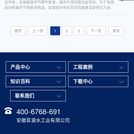
近年来，全球极端天气事件频发，城市内涝问题日益突出。为了有效
应对极端天气带来的挑战，加强城市排水防涝设施建设显得尤为迫
切。随着城市化进程的加快，城市更新成为提升城市品质、改善居民
生活环境的重要途径。排...
首页
上一页
1
2
3
下一页
末页
产品中心
工程案例
知识百科
下载中心
联系我们
400-6768-691
安徽菲源水工业有限公司